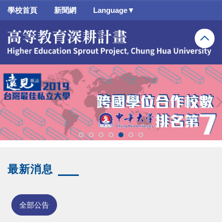
跳
學校首頁
新聞網
Language▼
到
主
要
內
容
區
最新消息
全部公告